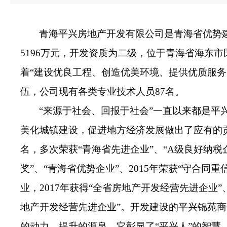
青海平兴房地产开发有限公司是青海
省
优势
5196万元，开发资质为
二级，
位于青
海省海东市
着
“建设优良工程、创造优美环境、提供优质服务
伍，
公司现有各类专业技术人员
87
名。
“来
源于社会、回报于社会”一直以来都是平
美化城镇建设，促进地方经济发展做出了
应有
的
名
，
多次
荣获
“
青海省先进企业
”
、
“A
级
良好
纳
税
奖
”
、
“
青海省优
势
企业”
、
2015年
荣
获
“
守
合同重
业，
2017年获得“全省房地产开发经营先进企业”、2
地产开发经营先进企业”
。开发建设
的
平兴锦苑
商
的动力、提升的源泉，它彰显了“平兴人”的智慧