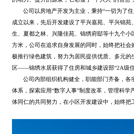
公司以房地产开发为主业，秉持“一切为了
成立
以来，
先后
开发建设了平兴嘉
苑
、平兴锦苑
生
、
夏都之林
、
兴隆佳苑
、
锦绣府邸
等
十九
个小
方米，公司在
追求
自身
发展的
同时
，始终
把社会
极推行绿色
建筑，努力为居民提供优质、多元的生
区
——
锦绣水居获
得了
住
房和
城
乡
建
设部
“2A
公司内
部组织机构
健
全，
职
能部
门齐
备，
各
体系，探索应用“数字人事”制度改革，管理科学
体同仁的共同努力
，
在
小区
开发
建设中，始终把