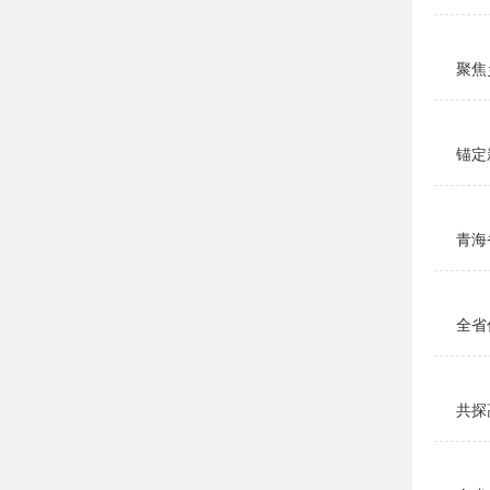
聚焦
锚定
青海
全省
共探