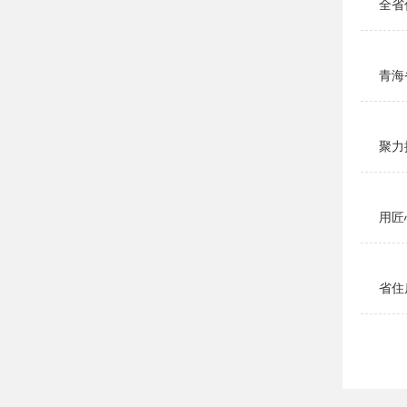
全省
青海
聚力
用匠
省住