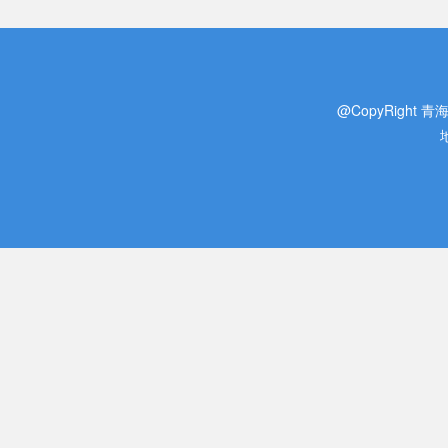
@CopyRight 青