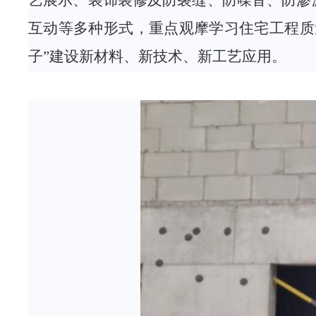
艺展示、装饰装修及防
裂缝、
防噪
音、
防
渗
互动等多种形式，重点观摩学习住宅工程质
子”建设新材料、新技术、新工艺应用。