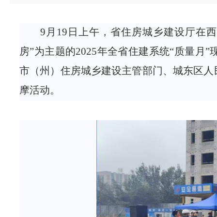
9月19日上午，省住房城乡建设厅
在
西
房”为主题的2025年全省住建系统“质量
市（州）住房城乡建设主管
部门、
城东区人
摩
活动
。