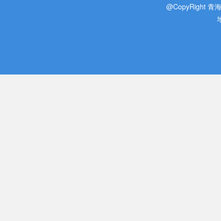
@CopyRight 青