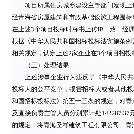
项目所属住房城乡建设主管部门发现上
经青海省房屋建筑和市政基础设施工程围标
在上述
3个项目投标时标书上传IP一致。
根据
《中华人民共和国招标投标法实施条例
相关规定，
认定上述
2家企业
在
3个项目
招投
（三）处理结果
上述涉事企业行为违反了《中华人民共
投标人的公平竞争，损害招标人或者其他投
和国招标投标法》第五十三条的规定，对青
及直接负责主管人员
分别
累计
处
142287.
的规定，将青海圣祥建筑工程有限公司、青