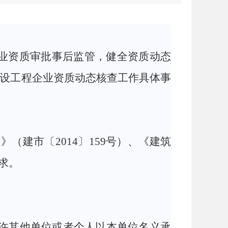
业资质
审
批
事
后监管，健全资质动态
设工程
企业资质动态核查
工作
具体事
（建市〔2014〕159号）、《建筑
求。
许其他单位或者个人以本单位名义承