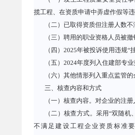
揽工程、在资质申请中弄虚作假等违
（
二
）
已取得资质但注册人数不
（
三）聘用的职业资格人员被撤
（四）
2025年被投诉使用
违规
“
（五）
2024年度
列入住建部专业
（
六
）
其他情形列入重点监管的
三
、核查
内容和方式
（一）
核查内容
。
对企业的注册
（二）
核查
方式。
采用
“双随机
不满足建设工程企业资质标准要