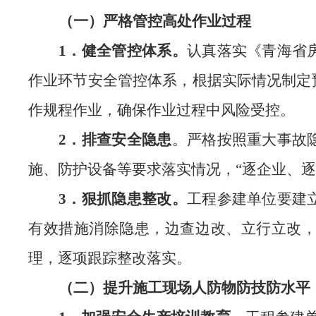
（一）严格管控
高处作业过程
1．健全管控体系。
认真落实
《青海省
作业环节
安全管控体系，
根据实际情况
制定
作规程
作业，确保
作业过程中
风险受控。
2．排查安全隐患
。严格按照重大事故
施、防护设备
等
要求落实情况
，
“逐企业、
3．狠抓隐患整改。
工程参建单位要建
有效措施消除隐患，边查边改、立行立改
理，逐项跟踪整改落实。
（
二
）提升施工现场人防物防技防水平