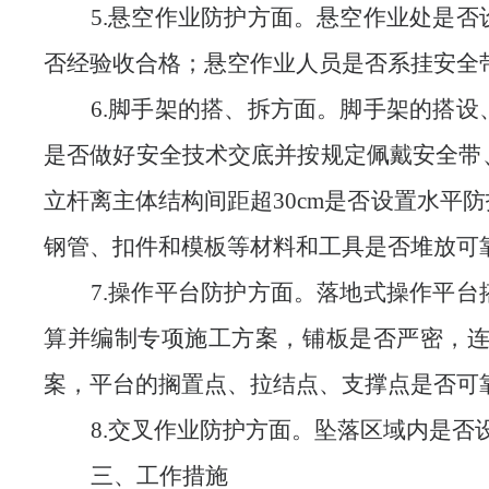
5.悬空作业防护
方面
。悬空作业处是否
否经验收合格；悬空作业人员是否系挂安全
6.脚手架的搭、拆
方面
。脚手架的搭设
是否
做好安全技术交底并按规定佩戴安全带
立杆离主体结构间距超
30cm
是否
设置水平防
钢管、扣件和模板等材料和工具
是否
堆放可
7.操作平台防护
方面
。落地式操作平台
算并编制专项施工方案，铺板是否严密，
案，平台的搁置点、拉结点、支撑点是否可
8.交叉作业防护
方面
。坠落区域内是否
三
、
工作措施