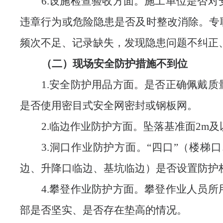
6.设施检查验收
方面
。施工单位是否对
违章行为或危险隐患是否及时整改消除。专
频次不足、记录缺失，发现隐患问题不纠正
（二）现场安全防护措施不到位
1.安全防护用品
方面
。是否正确佩戴质
是否使用密目式安全网密封或钢板网。
2.临边作业防护
方面
。坠落基准面
2m
3.洞口作业防护
方面
。
“四口”
（
楼梯口
边、升降口临边、基坑临边
）
是否设置防护
4.攀登作业防护
方面
。攀登作业人员所
部是否坚实、是否存在垫高的情况。